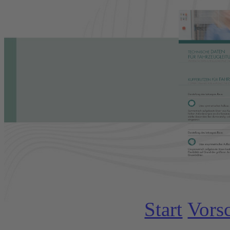
Start
Vors