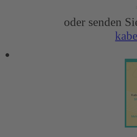
oder senden Si
kab
Kab
S
Meh