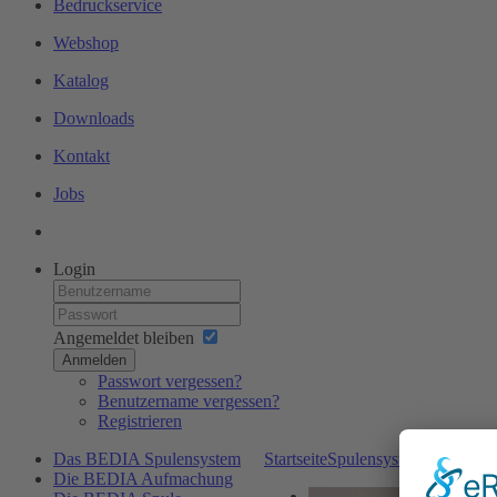
Bedruckservice
Webshop
Katalog
Downloads
Kontakt
Jobs
Login
Angemeldet bleiben
Anmelden
Passwort vergessen?
Benutzername vergessen?
Registrieren
Das BEDIA Spulensystem
Startseite
Spulensystem
Die BEDI
Die BEDIA Aufmachung