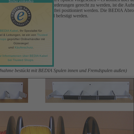
Sicher einkaufen
m Ihren individuellen Anforderungen gerecht zu werden, ist die Auf
ie Spulenwelle kann zudem frei positioniert werden. Die BEDIA Abrol
der an einer beliebigen Wand befestigt werden.
BEDIA Kabel
, Ihr Spezialist für
el & Leitungen, ist ein von
Trusted
tückbar
hops
geprüfter Onlinehändler mit
rbar
Gütesiegel
und
Käuferschutz
.
erverwendet werden
estigt werden
r Informationen über BEDIA Kabel
bei Trusted Shops.
aufnahme bestückt mit BEDIA Spulen innen und Fremdspulen außen)