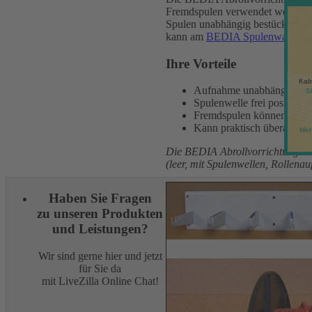
Fremdspulen verwendet werden. U
Spulen unabhängig bestückbar. D
kann am
BEDIA Spulenwagen
o
Ihre Vorteile
Kab
Aufnahme unabhängig bes
S
Spulenwelle frei positionie
Fremdspulen können weit
Kann praktisch überall bef
Meh
Die BEDIA Abrollvorrichtung
(leer, mit Spulenwellen, Rollen
Haben Sie Fragen
zu unseren Produkten
und Leistungen?
Wir sind gerne hier und jetzt
für Sie da
mit LiveZilla Online Chat!