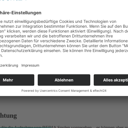
chtung
t für die Aufnahme von BEDIA Spulen vorgesehen – es können aber a