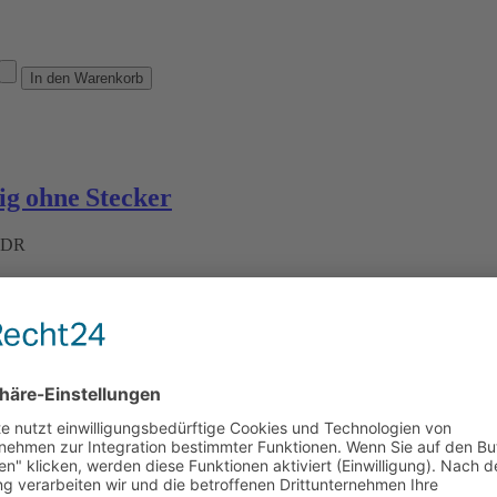
g ohne Stecker
 ADR
osten