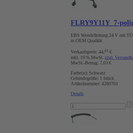
FLRY9Y11Y 7-polig
EBS Wendelleitung 24 V mit T
in OEM Qualität
01
Verkaufspreis:
44
,
€
inkl. 19 % MwSt.
zzgl. Versandk
MwSt.-Betrag: 7,03 €
Farbe(n):
Schwarz
Gebindegröße:
1 Stück
Artikelnummer:
4280701
Details