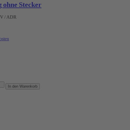
 ohne Stecker
ÜV / ADR
osten