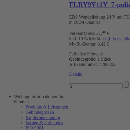
FLRY9Y11Y 7-polig
EBS Wendelleitung 24 V mit T
in OEM Qualität
40
Verkaufspreis:
21
,
€
inkl. 19 % MwSt.
zzgl. Versandk
MwSt.-Betrag: 3,42 €
Farbe(n):
Schwarz
Gebindegröße:
1 Stück
Artikelnummer:
4280702
Details
Wichtige Informationen für
Kunden
Produkte & Leistungen
Gebindegrößen
Kupferberechnung
Farben & Farbcodes
ISO 9001