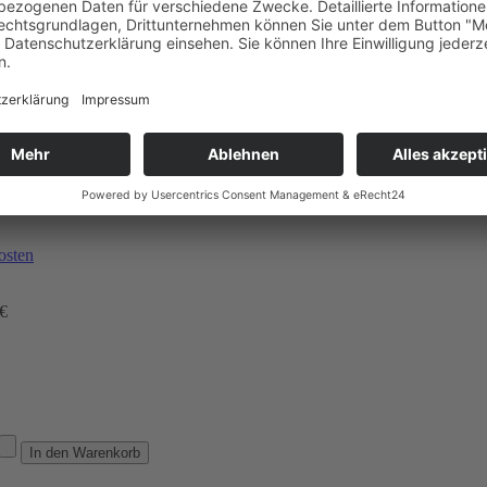
g Meterware
ÜV / ADR
osten
 €