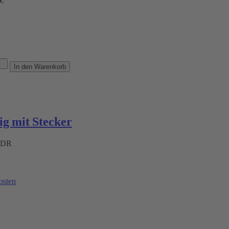
 €
g mit Stecker
 ADR
osten