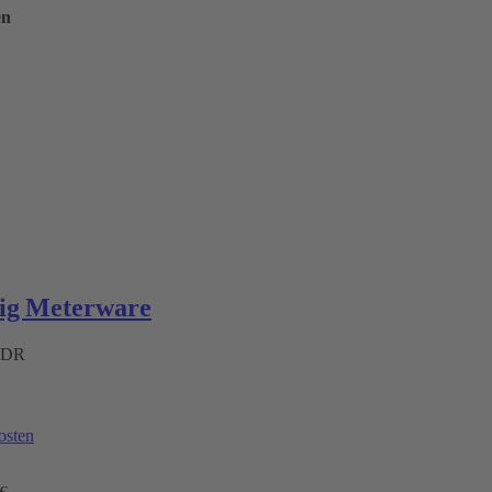
en
ig Meterware
 ADR
osten