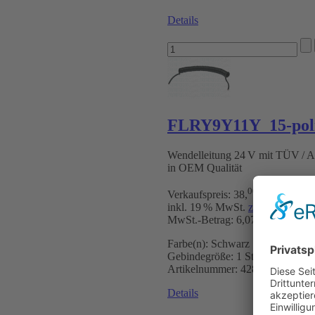
Details
FLRY9Y11Y 15-poli
Wendelleitung 24 V mit TÜV /
in OEM Qualität
00
Verkaufspreis:
38
,
€
inkl. 19 % MwSt.
zzgl. Versandk
MwSt.-Betrag: 6,07 €
Farbe(n):
Schwarz
Gebindegröße:
1 Stück
Artikelnummer:
4281502
Details