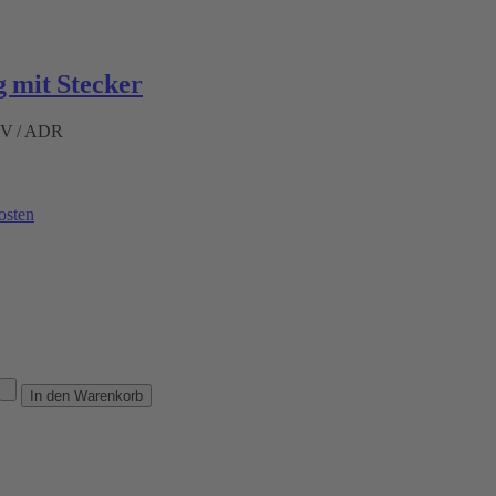
 mit Stecker
ÜV / ADR
osten