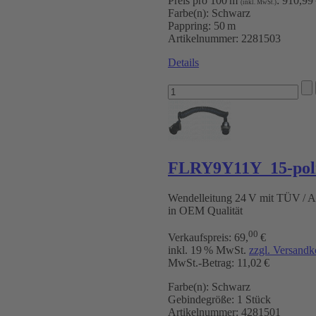
Preis pro 100 m
:
910,99
(inkl. MwSt.)
Farbe(n):
Schwarz
Pappring:
50 m
Artikelnummer:
2281503
Details
FLRY9Y11Y 15-poli
Wendelleitung 24 V mit TÜV /
in OEM Qualität
00
Verkaufspreis:
69
,
€
inkl. 19 % MwSt.
zzgl. Versandk
MwSt.-Betrag: 11,02 €
Farbe(n):
Schwarz
Gebindegröße:
1 Stück
Artikelnummer:
4281501