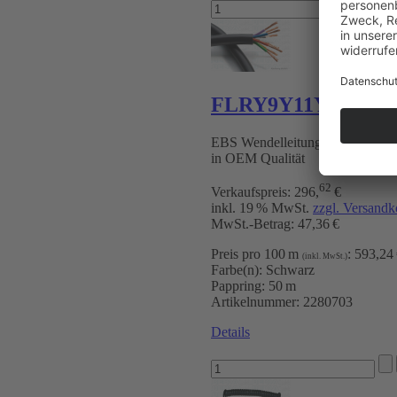
FLRY9Y11Y 7-poli
EBS Wendelleitung 24 V mit T
in OEM Qualität
62
Verkaufspreis:
296
,
€
inkl. 19 % MwSt.
zzgl. Versandk
MwSt.-Betrag: 47,36 €
Preis pro 100 m
:
593,24
(inkl. MwSt.)
Farbe(n):
Schwarz
Pappring:
50 m
Artikelnummer:
2280703
Details